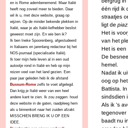
bergrug in 
en is Rome adembenemend. Maar Italië
één rijd ik
heeft nog zoveel meer te bieden. Daar
wil ik u, met deze website, graag op
straatjes
wijzen. Op de minder bekende plekken in
ligt de
pia
Italië, waar je als Italië-liefhebber beslist
Het is voo
geweest moet zijn. En wie ben ik?
van het pl
Ik ben Ineke Spoorenberg, afgestudeerd
in Italiaans en jarenlang redacteur bij het
Het is een
NOS-journaal (specialisatie Italië).
De besnee
Ik toer mijn hele leven al in een oud
hemel.
autootje rond in Italië en heb op mijn
Nadat ik ui
reizen veel van het land gezien. Een
paar jaar geleden heb ik de afstand
oog op het
Bussum-Rome
zelfs te voet afgelegd.
Battista. 
Dan krijg je Italië weer van een heel
sindsdien 
andere kant te zien. Ik zou zeggen: houd
deze website in de gaten, raadpleeg hem
Als ik ’s a
als u binnenkort naar het zuiden afzakt.
tegenover l
MISSCHIEN BRENG IK U OP EEN
baadt nu i
IDEE.