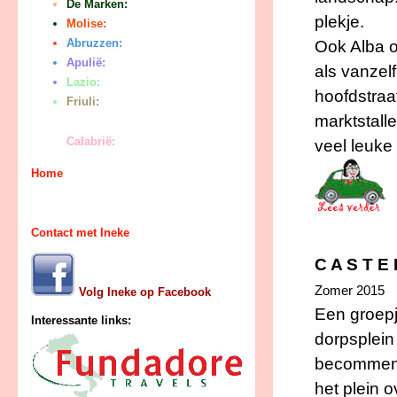
De Marken:
plekje.
Molise:
Abruzzen:
Ook Alba oo
Apulië:
als vanzelf
Lazio:
hoofdstraat
Friuli:
marktstalle
Calabrië:
veel leuke 
Home
Contact met Ineke
C A S T E 
Zomer 2015
Volg Ineke op Facebook
Een groepj
Interessante links:
dorpsplein 
becommenta
het plein 