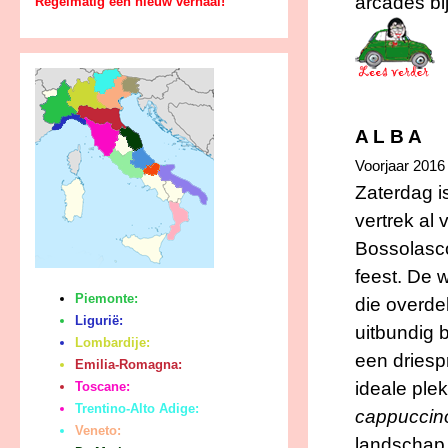
arcades bij
Regelmatig een nieuw verhaal!
A L B A
Voorjaar 2016
Zaterdag is
vertrek al 
Bossolasco
feest. De 
Piemonte:
die overdek
Ligurië:
uitbundig 
Lombardije:
een driesp
Emilia-Romagna:
ideale plek
Toscane:
Trentino-Alto Adige:
cappuccin
Veneto:
landschap. 